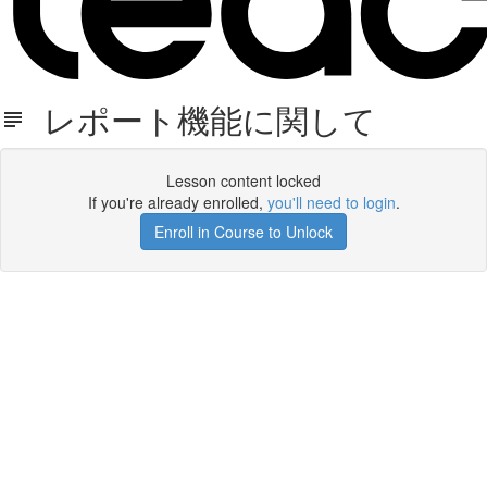
レポート機能に関して
Lesson content locked
If you're already enrolled,
you'll need to login
.
Enroll in Course to Unlock