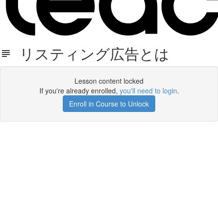
リスティング広告とは
Lesson content locked
If you're already enrolled,
you'll need to login
.
Enroll in Course to Unlock