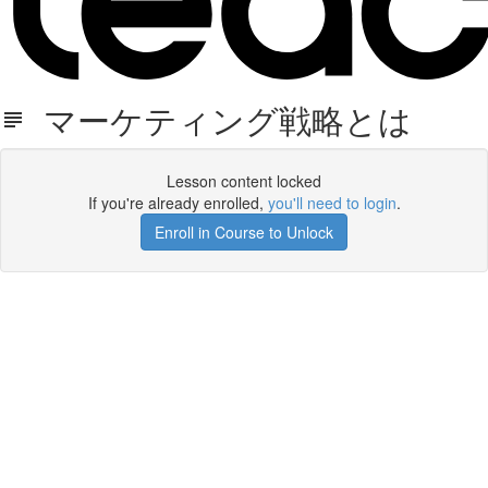
マーケティング戦略とは
Lesson content locked
If you're already enrolled,
you'll need to login
.
Enroll in Course to Unlock