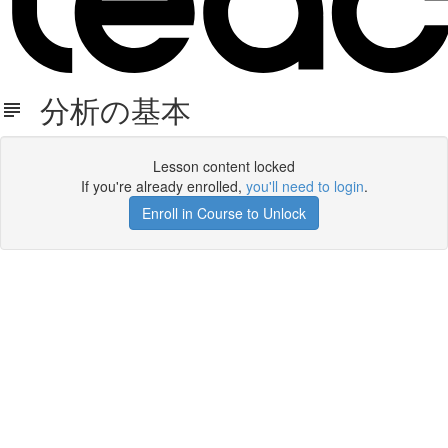
分析の基本
Lesson content locked
If you're already enrolled,
you'll need to login
.
Enroll in Course to Unlock