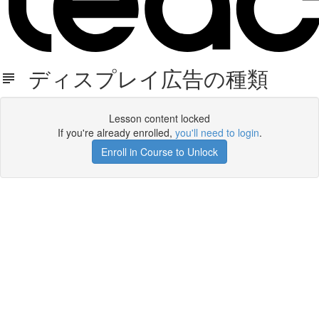
ディスプレイ広告の種類
Lesson content locked
If you're already enrolled,
you'll need to login
.
Enroll in Course to Unlock