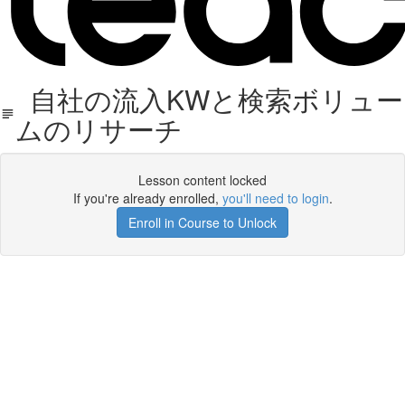
自社の流入KWと検索ボリュー
ムのリサーチ
Lesson content locked
If you're already enrolled,
you'll need to login
.
Enroll in Course to Unlock