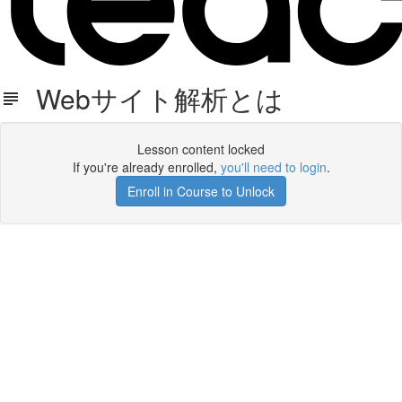
Webサイト解析とは
Lesson content locked
If you're already enrolled,
you'll need to login
.
Enroll in Course to Unlock