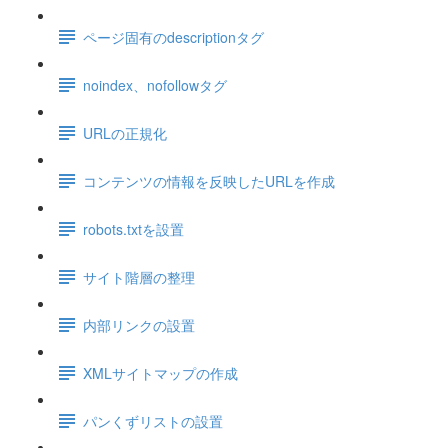
ページ固有のdescriptionタグ
noindex、nofollowタグ
URLの正規化
コンテンツの情報を反映したURLを作成
robots.txtを設置
サイト階層の整理
内部リンクの設置
XMLサイトマップの作成
パンくずリストの設置