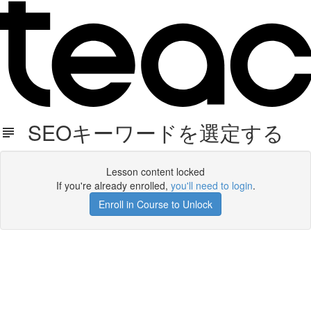
SEOキーワードを選定する
Lesson content locked
If you're already enrolled,
you'll need to login
.
Enroll in Course to Unlock