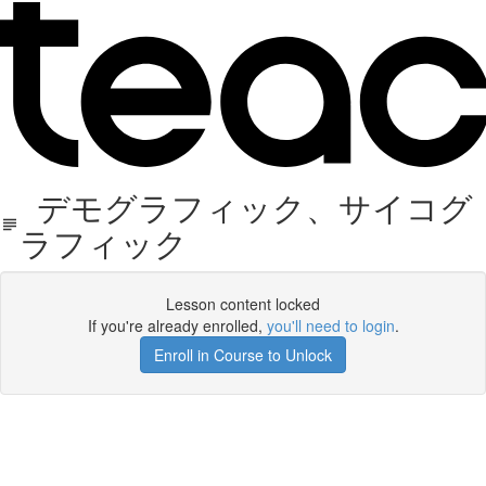
デモグラフィック、サイコグ
ラフィック
Lesson content locked
If you're already enrolled,
you'll need to login
.
Enroll in Course to Unlock