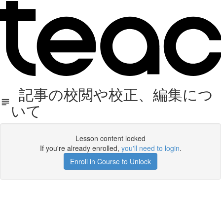
記事の校閲や校正、編集につ
いて
Lesson content locked
If you're already enrolled,
you'll need to login
.
Enroll in Course to Unlock