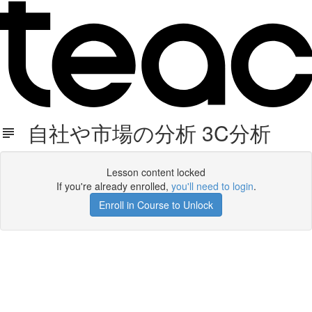
自社や市場の分析 3C分析
Lesson content locked
If you're already enrolled,
you'll need to login
.
Enroll in Course to Unlock