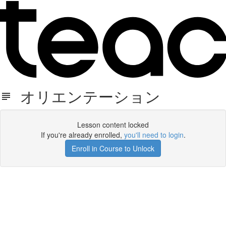
オリエンテーション
Lesson content locked
If you're already enrolled,
you'll need to login
.
Enroll in Course to Unlock