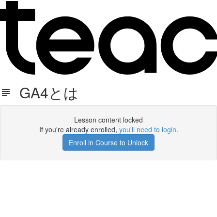
GA4とは
Lesson content locked
If you're already enrolled,
you'll need to login
.
Enroll in Course to Unlock