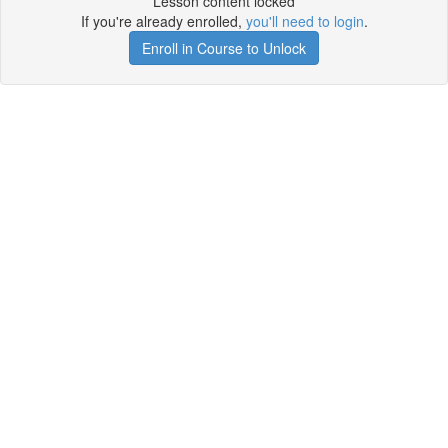
Lesson content locked
If you're already enrolled,
you'll need to login
.
Enroll in Course to Unlock