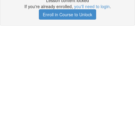
Lesson content locked
If you're already enrolled,
you'll need to login
.
Enroll in Course to Unlock