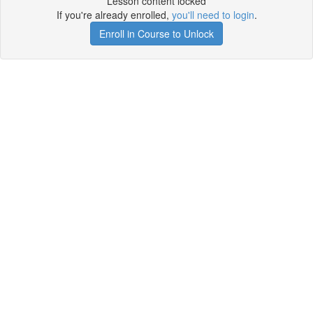
Lesson content locked
If you're already enrolled,
you'll need to login
.
Enroll in Course to Unlock