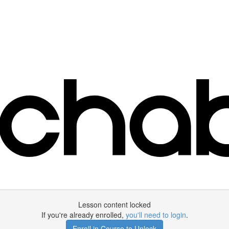
Lesson content locked
If you're already enrolled,
you'll need to login
.
Enroll in Course to Unlock