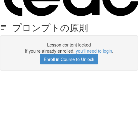
プロンプトの原則
Lesson content locked
If you're already enrolled,
you'll need to login
.
Enroll in Course to Unlock