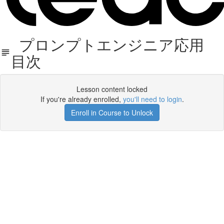
プロンプトエンジニア応用
目次
Lesson content locked
If you're already enrolled,
you'll need to login
.
Enroll in Course to Unlock