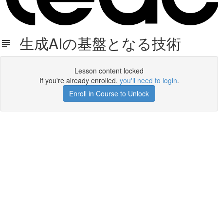
生成AIの基盤となる技術
Lesson content locked
If you're already enrolled,
you'll need to login
.
Enroll in Course to Unlock