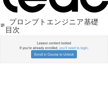
プロンプトエンジニア基礎
目次
Lesson content locked
If you're already enrolled,
you'll need to login
.
Enroll in Course to Unlock